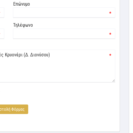
Επώνυμο
*
*
Τηλέφωνο
*
*
*
ό
στολή Φόρμας