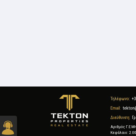
Τηλέφωνο:
+3
Email:
tekton
Διεύθυνση:
Γρ
Αριθμός Γ.Ε.Μ
Κεφάλαιο: 2.00