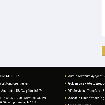
0 6944831817
Δικαιολογητικά αγοραπω
@tektonproperties.gr
Golden Visa - Άδεια Διαμο
. Λαμπράκη 58, Γλυφάδα 166 74
VIP Services - Transfers - S
Η. 166224201000 - ΑΦΜ: 801930891
Ασφαλιστικές Υπηρεσίες
0,00 - Διαχειριστής: ΜΑΡΙΑ