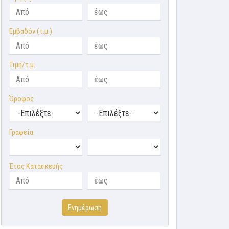
Εμβαδόν (τ.μ.)
Τιμή/τ.μ.
Όροφος
Γραφεία
Έτος Κατασκευής
Ενημέρωση