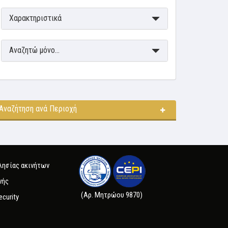
Χαρακτηριστικά
Αναζητώ μόνο...
Αναζήτηση ανά Περιοχή
λησίας ακινήτων
νής
(Αρ. Μητρώου 9870)
ecurity