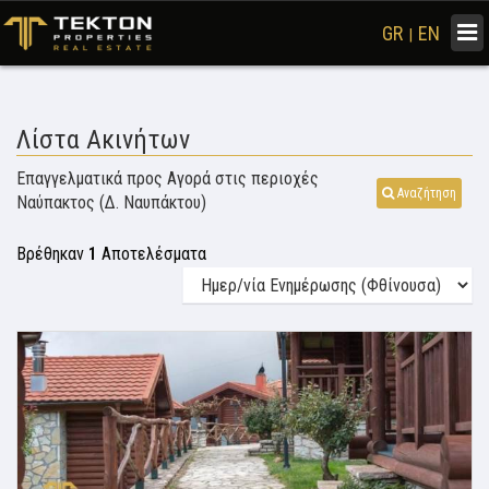
Togg
GR
EN
|
navi
Λίστα Ακινήτων
Επαγγελματικά προς Αγορά στις περιοχές
Αναζήτηση
Ναύπακτος (Δ. Ναυπάκτου)
Βρέθηκαν
1
Αποτελέσματα