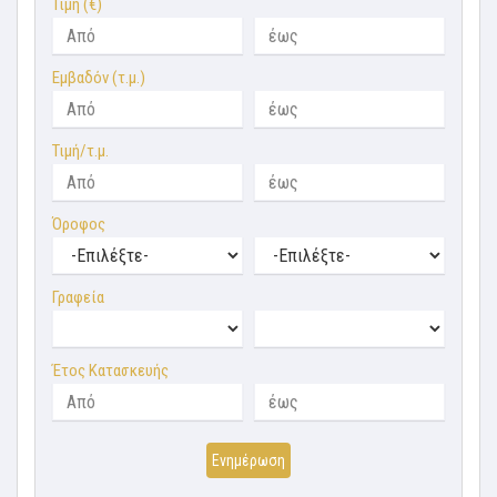
Τιμή (€)
Εμβαδόν (τ.μ.)
Τιμή/τ.μ.
Όροφος
Γραφεία
Έτος Κατασκευής
Ενημέρωση