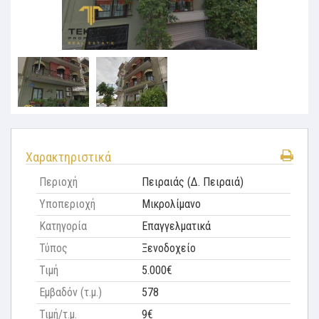
Χαρακτηριστικά
Περιοχή
Πειραιάς (Δ. Πειραιά)
Υποπεριοχή
Μικρολίμανο
Κατηγορία
Επαγγελματικά
Τύπος
Ξενοδοχείο
Τιμή
5.000€
Εμβαδόν (τ.μ.)
578
Τιμή/τ.μ.
9€