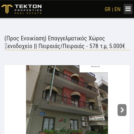
Togg
GR
EN
|
navi
(Προς Ενοικίαση) Επαγγελματικός Χώρος
Ξενοδοχείο || Πειραιάς/Πειραιάς - 578 τ.μ, 5.000€