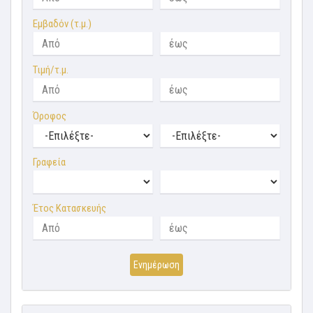
Εμβαδόν (τ.μ.)
Τιμή/τ.μ.
Όροφος
Γραφεία
Έτος Κατασκευής
Ενημέρωση