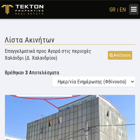
Togg
GR
EN
|
navi
Λίστα Ακινήτων
Επαγγελματικά προς Αγορά στις περιοχές
Αναζήτηση
Χαλάνδρι (Δ. Χαλανδρίου)
Βρέθηκαν
3
Αποτελέσματα