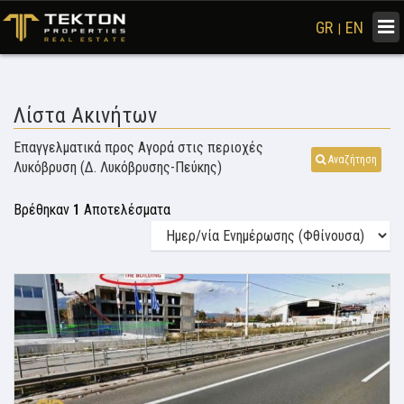
Togg
GR
EN
|
navi
Λίστα Ακινήτων
Επαγγελματικά προς Αγορά στις περιοχές
Αναζήτηση
Λυκόβρυση (Δ. Λυκόβρυσης-Πεύκης)
Βρέθηκαν
1
Αποτελέσματα