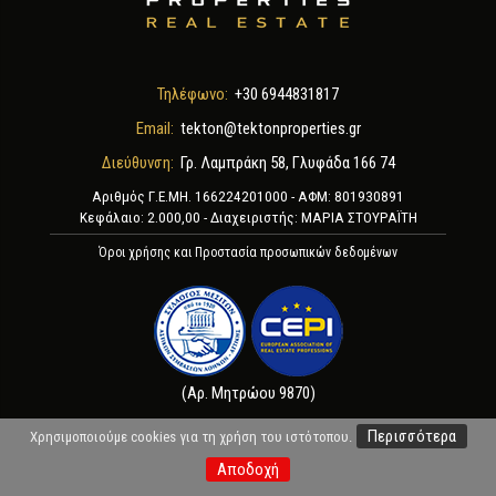
Τηλέφωνο:
+30 6944831817
Email:
tekton@tektonproperties.gr
Διεύθυνση:
Γρ. Λαμπράκη 58, Γλυφάδα 166 74
Αριθμός Γ.Ε.ΜΗ. 166224201000 - ΑΦΜ: 801930891
Κεφάλαιο: 2.000,00 - Διαχειριστής: ΜΑΡΙΑ ΣΤΟΥΡΑΪΤΗ
Όροι χρήσης και Προστασία προσωπικών δεδομένων
(Αρ. Μητρώου 9870)
Περισσότερα
Χρησιμοποιούμε cookies για τη χρήση του ιστότοπου.
Copyright 2026 by TEKTON PROPERTIES
Αποδοχή
Powered by
Fortunet Hellas
|
e-agents technology