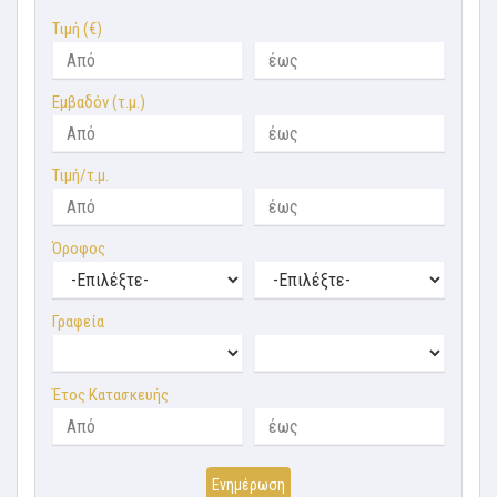
Τιμή (€)
Εμβαδόν (τ.μ.)
Τιμή/τ.μ.
Όροφος
Γραφεία
Έτος Κατασκευής
Ενημέρωση