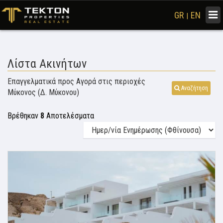
Togg
GR
EN
|
navi
Λίστα Ακινήτων
Επαγγελματικά προς Αγορά στις περιοχές
Αναζήτηση
Μύκονος (Δ. Μύκονου)
Βρέθηκαν
8
Αποτελέσματα