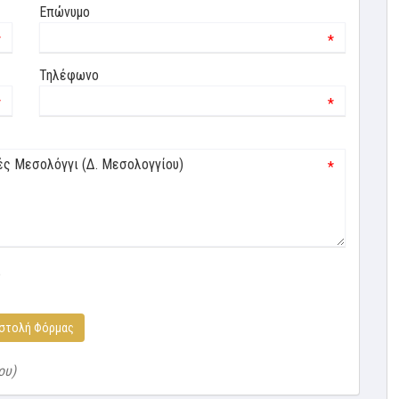
Επώνυμο
*
*
Τηλέφωνο
*
*
*
ό
στολή Φόρμας
ου)