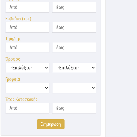
Εμβαδόν (τ.μ.)
Τιμή/τ.μ.
Όροφος
Γραφεία
Έτος Κατασκευής
Ενημέρωση