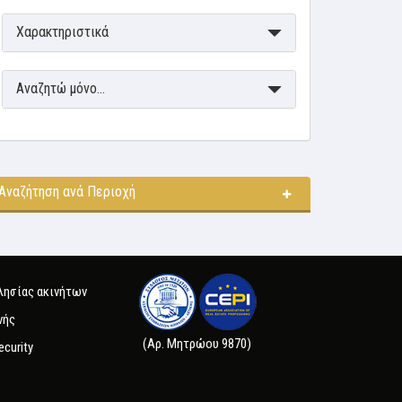
Χαρακτηριστικά
Αναζητώ μόνο...
Αναζήτηση ανά Περιοχή
λησίας ακινήτων
νής
(Αρ. Μητρώου 9870)
ecurity