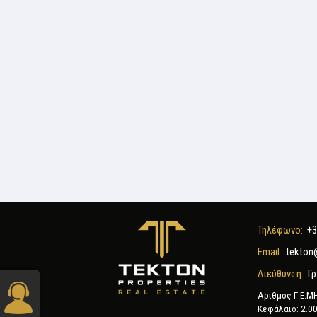
Τηλέφωνο:
+3
Email:
tekton
Διεύθυνση:
Γρ
Αριθμός Γ.Ε.Μ
Κεφάλαιο: 2.00