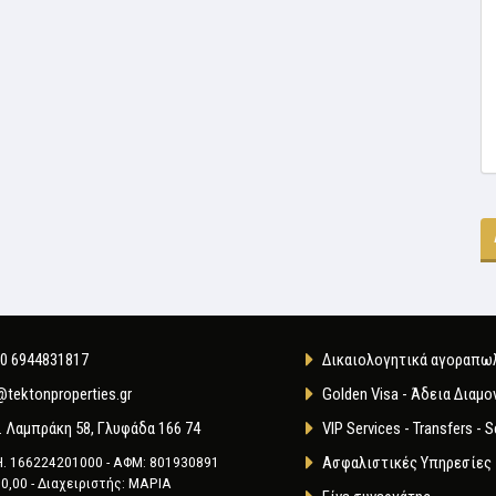
0 6944831817
Δικαιολογητικά αγοραπω
@tektonproperties.gr
Golden Visa - Άδεια Διαμο
. Λαμπράκη 58, Γλυφάδα 166 74
VIP Services - Transfers - S
Η. 166224201000 - ΑΦΜ: 801930891
Ασφαλιστικές Υπηρεσίες
0,00 - Διαχειριστής: ΜΑΡΙΑ